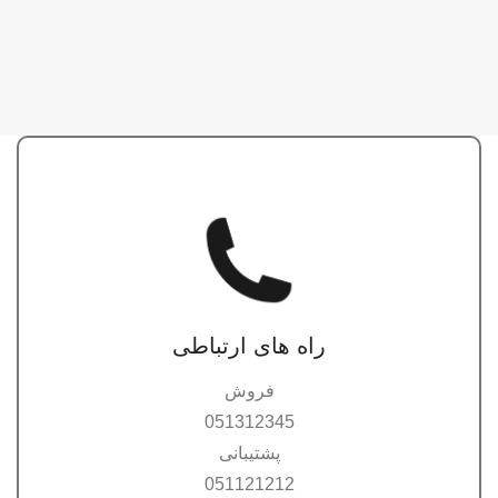
راه های ارتباطی
فروش
051312345
پشتیبانی
051121212